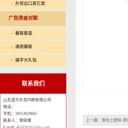
- 外贸出口其它类
广告烫金对联
- 春联套装
- 通用春联
- 福字大礼包
联系我们
山东蓝牛扑克印刷有限公司
电话：
手机：18553029665
上一篇：
黑松土肥料 掼
联系人：常经理
E-mail:
465650101@qq.com