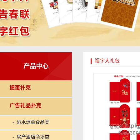
福字大礼包
产品中心
掼蛋扑克
广告礼品扑克
- 酒水烟草食品类
- 房产酒店商场类