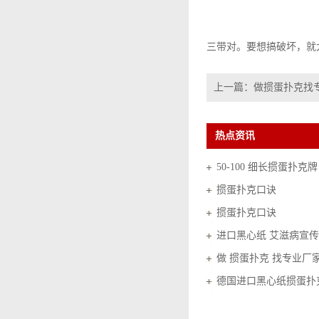
三带对。要想搞破坏，就
上一篇：
做掼蛋扑克找
热点资讯
50-100 细长掼蛋扑克牌
掼蛋扑克口诀
掼蛋扑克口诀
进口黑心纸 艾滋病宣传
做 掼蛋扑克 找专业厂
德国进口黑心纸掼蛋扑