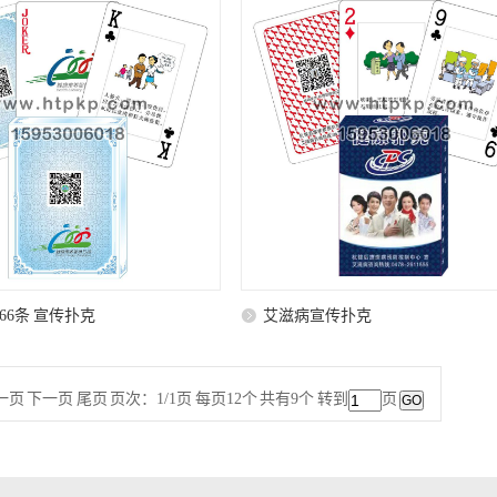
66条 宣传扑克
艾滋病宣传扑克
一页 下一页 尾页 页次：1/1页 每页12个 共有9个 转到
页