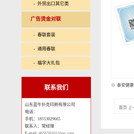
- 外贸出口其它类
广告烫金对联
- 春联套装
- 通用春联
- 福字大礼包
泰安健康
联系我们
山东蓝牛扑克印刷有限公司
首页 上
电话：
手机：18553029665
联系人：常经理
E-mail:
465650101@qq.com