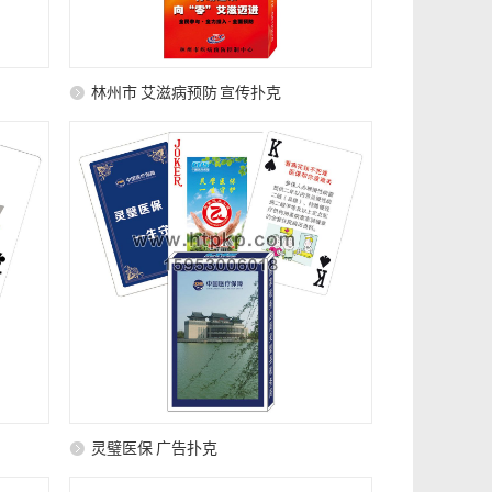
林州市 艾滋病预防 宣传扑克
灵璧医保 广告扑克