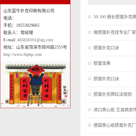
山东蓝牛扑克印刷有限公司
50-100 细长掼蛋扑克
电话：
手机：18553029665
做掼蛋扑克找专业厂家
联系人：常经理
E-mail:
465650101@qq.com
地址：山东省菏泽市郑州路2555号
掼蛋扑克口诀
http://www.htpkp.com
掼蛋宝典
掼蛋扑克口诀
掼蛋扑克牌玩法规则
进口黑心纸 艾滋病宣
德国黑心纸掼蛋扑克厂